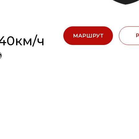
МАРШРУТ
-40км/ч
И