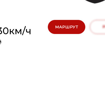
МАРШРУТ
30км/ч
И